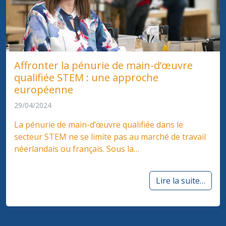
Affronter la pénurie de main-d’œuvre
qualifiée STEM : une approche
européenne
29/04/2024
La pénurie de main-d’œuvre qualifiée dans le
secteur STEM ne se limite pas au marché de travail
néerlandais ou français. Sous la…
Lire la suite…