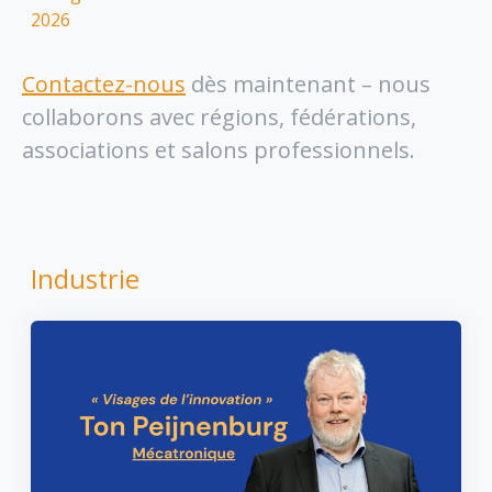
2026
Contactez-nous
dès maintenant – nous
collaborons avec régions, fédérations,
associations et salons professionnels.
Industrie