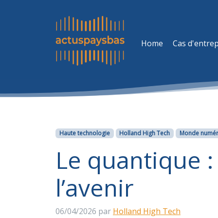
Home
Cas d'entrep
Catégories
Haute technologie
Holland High Tech
Monde numér
Le quantique 
l’avenir
06/04/2026
par
Holland High Tech