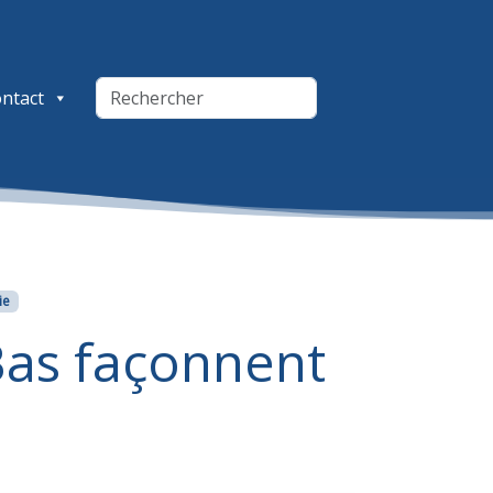
ntact
ie
Bas façonnent