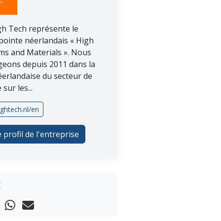
gh Tech représente le
pointe néerlandais « High
ms and Materials ». Nous
eons depuis 2011 dans la
éerlandaise du secteur de
sur les...
ightech.nl/en
e profil de l'entreprise
: