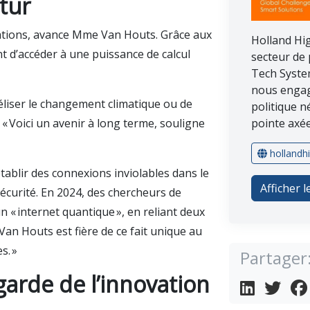
tur
ations, avance Mme Van Houts. Grâce aux
Holland Hi
 d’accéder à une puissance de calcul
secteur de 
Tech Syste
nous engag
liser le changement climatique ou de
politique n
 Voici un avenir à long terme, souligne
pointe axée 
hollandh
tablir des connexions inviolables dans le
Afficher l
écurité. En 2024, des chercheurs de
n « internet quantique », en reliant deux
an Houts est fière de ce fait unique au
s. »
Partager
garde de l’innovation