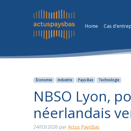
Home
Cas d'entrep
Catégories
Économie
Industrie
Pays-Bas
Technologie
NBSO Lyon, po
néerlandais ver
24/03/2026
par
Actus PaysBas