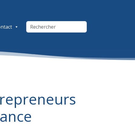
ntact
trepreneurs
rance