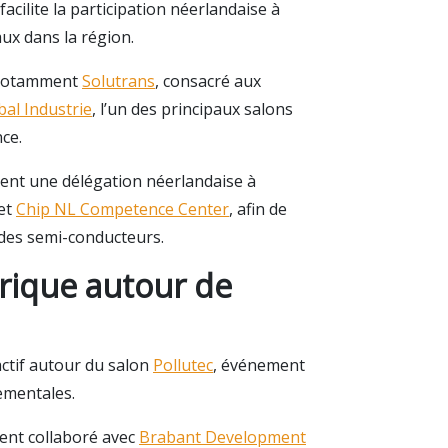
acilite la participation néerlandaise à
ux dans la région.
t notamment
Solutrans
, consacré aux
bal Industrie
, l’un des principaux salons
ce.
nt une délégation néerlandaise à
et
Chip NL Competence Center
, afin de
 des semi-conducteurs.
rique autour de
ctif autour du salon
Pollutec
, événement
ementales.
ent collaboré avec
Brabant Development