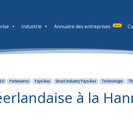
rise
Industrie
Annuaire des entreprises
Co
BETA
4.0
Partenaires
Pays-Bas
Smart Industry Pays-Bas
Technologie
Th
éerlandaise à la Ha