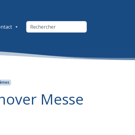
ntact
èmes
nnover Messe