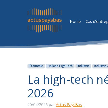
Home
Cas d'entrep
Catégories
Économie
Holland High Tech
Industrie
Industrie 
La high-tech n
2026
20/04/2026
par
Actus PaysBas